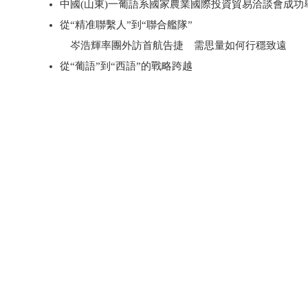
中國(山東)一葡語系國家農業國際投資貿易洽談會成功
從“精准聯繫人”到“聯合艦隊”
岑浩輝率團外訪首航告捷 需思量如何行穩致遠
從“葡語”到“西語”的戰略跨越