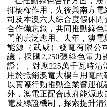
在推動綠色合作方面，澳
揮橋樑作用，先後與南方電
司及本澳六大綜合度假休閒
合作備忘錄，共同推動綠色
門的廣泛應用。去年，澳電
能源（武威）發電有限公
議，採購
2,250
張綠色電力
證），對應
225
萬千瓦時清
用於抵銷澳電大樓自用電的
以實際行動推動企業營運低
外，澳電正配合政府能源政
電及綠證機制，探索提升清