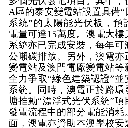
多個光伏發電項目。其中，
A
區的泰安變電站設置具備“
系統”的太陽能光伏板，預
電量可達
15
萬度。澳電大樓
系統亦已完成安裝，每年可
公噸碳排放。另外，澳電亦
變電站及澳門電廠變電站等
全力爭取“綠色建築認證”並
系統。同時，澳電正於路環
塘推動“漂浮式光伏系統”項
發電流程中的部分電能消耗
面，澳電亦資助本澳學校安