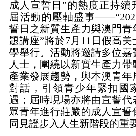
成人宣誓日”的熱度正持續
屆活動的壓軸盛事——“
202
誓日之新質生產力與澳門青
題講座”將於
7
月
11
日假高美
學舉行。活動將邀請多位嘉
人士，圍繞以新質生產力帶
產業發展趨勢，與本澳青年
對話，引領青少年緊扣國
遇；屆時現場亦將由宣誓代
眾青年進行莊嚴的成人宣誓
同見證步入人生新階段的重