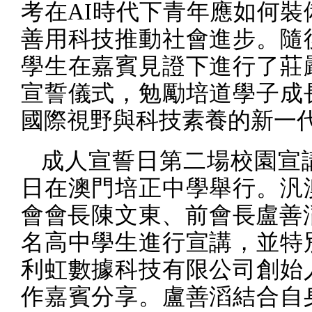
考在
AI
時代下青年應如何裝
善用科技推動社會進步。隨
學生在嘉賓見證下進行了莊
宣誓儀式，勉勵培道學子成
國際視野與科技素養的新一
成人宣誓日第二場校園宣
日在澳門培正中學舉行。汎
會會長陳文東、前會長盧善
名高中學生進行宣講，並特
利虹數據科技有限公司創始
作嘉賓分享。盧善滔結合自