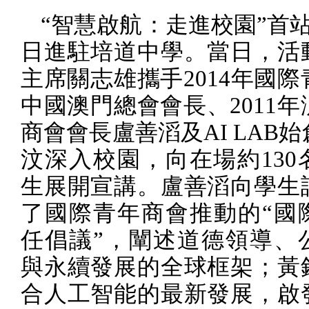
“智慧啟航：走進校園”首
日進駐培道中學。當日，活
主席關志雄攜手
2014
年國際
中國澳門總會會長、
2011
年
商會會長盧善滔及
AI LAB
始
汶深入校園，向在場約
130
生展開宣講。盧善滔向學生
了國際青年商會推動的“國
任倡議”，闡述道德領導、
與永續發展的全球框架；黃
合人工智能的最新發展，啟