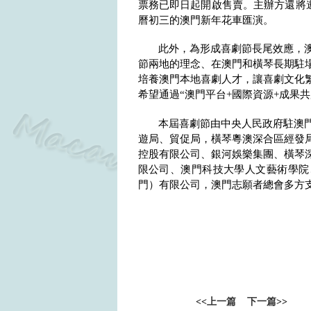
票務已即日起開啟售賣。主辦方還將
曆初三的澳門新年花車匯演。
此外，為形成喜劇節長尾效應，
節兩地的理念、在澳門和橫琴長期駐
培養澳門本地喜劇人才，讓喜劇文化
希望通過“澳門平台
+
國際資源
+
成果共
本屆喜劇節由中央人民政府駐澳
遊局、貿促局，橫琴粵澳深合區經發
控股有限公司、銀河娛樂集團、橫琴
限公司、澳門科技大學人文藝術學院
門）有限公司，澳門志願者總會多方
<<
上一篇
下一篇
>>