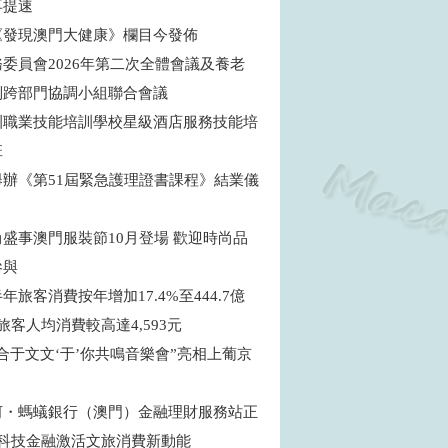
再提速
《發現澳門大健康》欄目今發佈
委員會2026年第二次全體會議及養老
制跨部門協調小組聯合會議
訓職業技能培訓學校星級酒店服務技能培
班
舉辦《第51屆緊急護理證書課程》結業儀
盛事澳門服裝節10月登場 歡迎時尚品
參與
年旅客消費按年增加17.4%至444.7億
旅客人均消費較高達4,593元
合于文文‘于’你共鳴音樂會”亮相上葡京
河・螞蟻銀行（澳門）金融理財服務站正
 科技金融激活文旅消費新動能