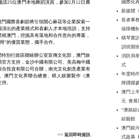
國際化
邀請
25
位澳門本地舞蹈演員，參加
2
月
12
日農
新媒體
長者事務
澳門國際喜劇節將引領開心麻花等企業探索一
場演出的產業模式和喜劇人才本地培訓，支持
保障機
繁根澳門，挖掘具有落地和合作意向的專案，
橫琴實
用”的優質業態，攜手合作。
訓班開
門特別行政區聯絡辦公室宣傳文化部，澳門旅
消防局
局官方支持，金沙中國有限公司、美高梅中國
式
深合投資有限公司合辦，南光文化創意產業有
年度時尚
、澳門文化界聯合總會、棋人娛樂製作（澳
支持。
牌踴躍
澳門上半
元 會展
“澳娛綜
綜藝館
澳門銀
<<
返回即時資訊
式啟幕