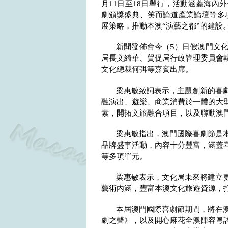
月
11
日至
18
日舉行，活動涵蓋海內外
劇頒獎盛典、笑而論道產業論壇等多
展策略，推動本澳“演藝之都”的建設
新聞發佈會
今（
5
）日假澳門文
局長文綺華、貿促局行政管理委員會
文化總裁何弭等嘉賓出席。
梁惠敏致詞表示，
主題創新的喜
融演出、遊樂、商業消費於一體的大
素，開拓文旅融合項目，以及聯動澳
梁惠敏指出，
澳門國際喜劇節是
品牌盛事活動，內容十分豐富，涵蓋
等多項單元。
梁惠敏表示，
文化局未來將建立
藝術内涵，豐富本澳文化旅遊資源，
本屆澳門國際喜劇節期間，將在
劇之聲》，以及開心麻花全澳陣容粵