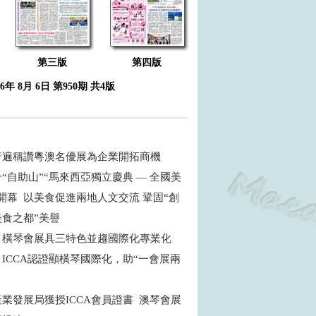
第三版
第四版
26年 8月 6日 第950期 共4版
普遍稱讚粵澳名優展為企業開拓商機
“自助山”“馬來西亞獨立慶典 — 全國美
開幕 以美食促進兩地人文交流 鞏固“創
食之都”美譽
：橫琴會展具三特色並趨國際化專業化
ICCA認證顯橫琴國際化，助“一會展兩
商
業發展局獲授ICCA會員證書 澳琴會展