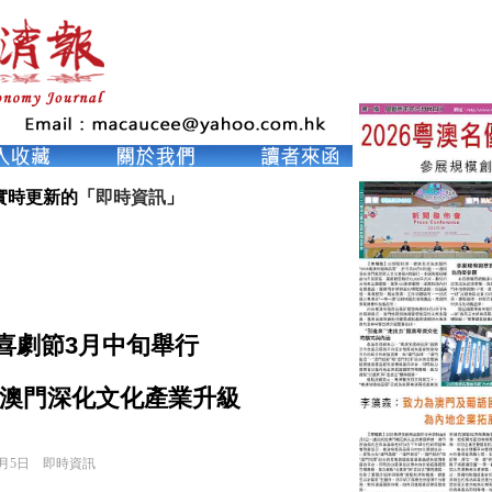
實時更新的「
即時資訊
」
喜劇節3月中旬舉行
澳門深化文化產業升級
2月5日
即時資訊