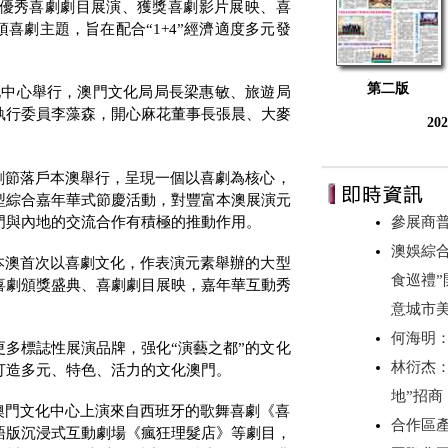
優秀喜劇劇目展演、獲獎喜劇影片展映、喜
項喜劇主題，旨在
配合“
1+4”
經濟適度多元發
。
第二版
化中心舉行，澳門
文化局局長梁惠敏、旅遊局
執行委員李藻森，開心麻花董事長張晨、大麥
20
劇節落戶本澳舉行，呈現一個以喜劇為核心，
型綜合嘉年華式節慶活動，對豐富本澳展演元
門與內地的交流合作有積極的推動作用。
參展商
澳娛綜合
本澳首次以喜劇文化，作表演元素舉辦的大型
食巡禮”
喜劇頒獎盛典、喜劇劇目展映，嘉年華互動秀
意城市美
何海明
更多標誌性展演品牌，强化“演藝之都”的文化
林衍杰：
打造多元、特色、活力的文化澳門。
地”招
澳門文化中心上演來自西班牙的歌舞喜劇《喜
合作區產
語版沉浸式互動劇場《瘋狂理髮店》等劇目，