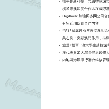
攜手創新科技，共繪智慧城
橫琴粵澳深度合作區在國際
Digifluidic加強與多間公司
有望近期落實合作內容
“第15屆海峽兩岸暨港澳地區
吳志良：突顯澳門作用，推
旅遊+體育│澳大學生赴拉城
澳代表參加大灣區健康醫學
內地與港澳舉行聯合維修管