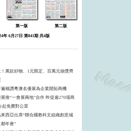
第一版
第二版
024年 6月27日 第841期 共4版
天！萬款好物、1元限定、百萬元抽獎齊
展
普遍稱讚粵澳名優展為企業開拓商機
展推“一會展兩地”合作 昨促逾270場商
 今起免費對公眾
馬來西亞出席“聯合國教科文組織創意城
之都年會”