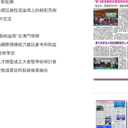
市新藍圖
基礎設施投資論壇上的精彩亮相
合作交流
藝術論壇”在澳門舉辦
動國際傳播能力建設參考和助益
考察學習
人才聯盟成立大會暨學術研討會
理會議冀促民航維修業融合