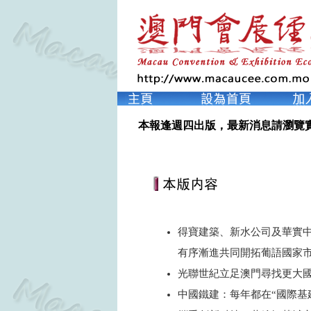
本報逢週四出版，最新消息請瀏覽
得寶建築、新水公司及華實
有序漸進共同開拓葡語國家
光聯世紀立足澳門尋找更大
中國鐵建：每年都在“國際基