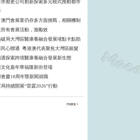
要求都更公司創新探索多元模式推動都市
作
：澳門會展業仍存多方面挑戰，相關機制
蓋所有會展活動，激勵效
融破局大灣區醫康養融合發展堵點卡點助
居民心聯通 粵港澳代表聚焦大灣區銀髮
機遇探索跨境醫康養融合發展新生態
服文化嘉年華福隆新街登場
鄉會慶18周年暨新閣就職
局持續開展“雷霆2026”行動