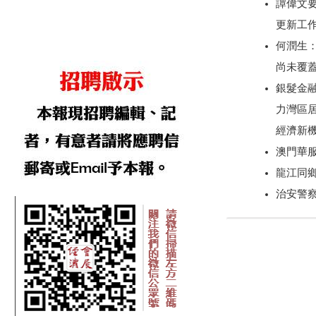
譚偉文
更新工
何潤生
尚未覆
銀髮金
力灣區
經濟新
澳門華
龍江同
治安警察