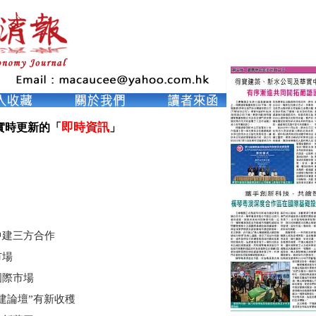
即時資訊
實時更新的「
」

中建三方合作
市場
國際市場
建論壇”有新收穫