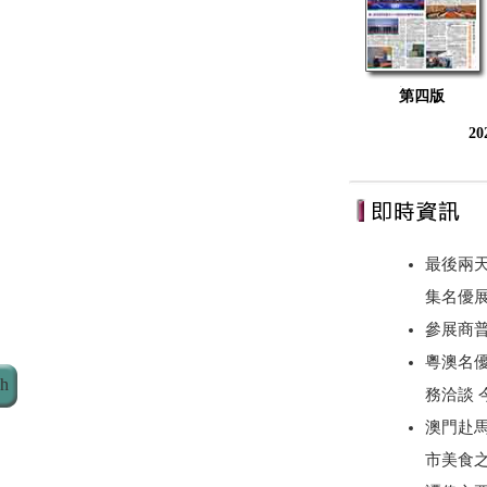
第四版
2
最後兩
集名優
參展商
粵澳名優
ch
務洽談
澳門赴
市美食