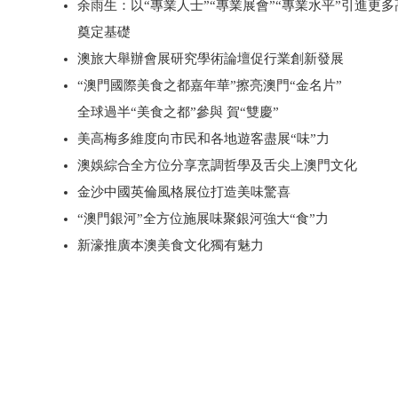
余雨生：以“專業人士”“專業展會”“專業水平”引進更
奠定基礎
澳旅大舉辦會展研究學術論壇促行業創新發展
“澳門國際美食之都嘉年華”擦亮澳門“金名片”
全球過半“美食之都”參與 賀“雙慶”
美高梅多維度向市民和各地遊客盡展“味”力
澳娛綜合全方位分享烹調哲學及舌尖上澳門文化
金沙中國英倫風格展位打造美味驚喜
“澳門銀河”全方位施展味聚銀河強大“食”力
新濠推廣本澳美食文化獨有魅力