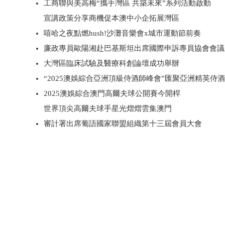
工商聯與美高梅“攜手灣區 共築未來”系列活動啟動
宣講政策分享商機促本澳中小企拓展灣區
嘻哈之夜點燃hush!沙灘音樂會x城市運動節前奏
廉政專員歐陽湘赴巴基斯坦出席國際申訴專員協會會議
大灣區臨床試驗及醫療科創論壇成功舉辦
“2025澳娛綜合亞洲頂級侍酒師峰會”匯聚亞洲精英侍
2025澳娛綜合澳門高爾夫球公開賽今開桿
世界頂尖高爾夫球手星光熠熠雲集澳門
審計署出席葡語國家聯盟組織第十三屆會員大會