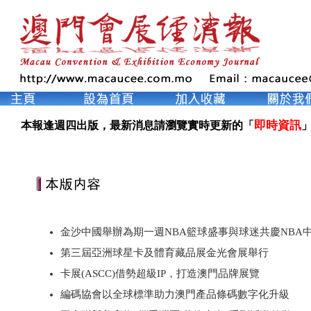
即時資訊
本報逢週四出版，最新消息請瀏覽實時更新的「
」
金沙中國舉辦為期一週NBA籃球盛事與球迷共慶NBA中國
第三屆亞洲球星卡及體育藏品展金光會展舉行
卡展(ASCC)借勢超級IP，打造澳門品牌展覽
編碼協會以全球標準助力澳門產品條碼數字化升級