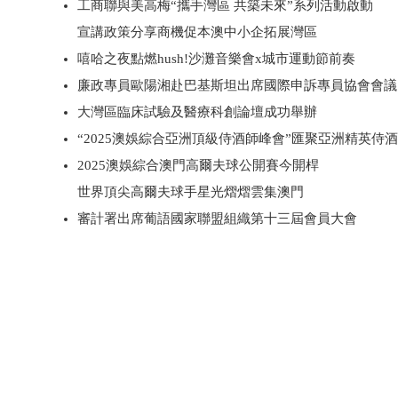
工商聯與美高梅“攜手灣區 共築未來”系列活動啟動
宣講政策分享商機促本澳中小企拓展灣區
嘻哈之夜點燃hush!沙灘音樂會x城市運動節前奏
廉政專員歐陽湘赴巴基斯坦出席國際申訴專員協會會議
大灣區臨床試驗及醫療科創論壇成功舉辦
“2025澳娛綜合亞洲頂級侍酒師峰會”匯聚亞洲精英侍
2025澳娛綜合澳門高爾夫球公開賽今開桿
世界頂尖高爾夫球手星光熠熠雲集澳門
審計署出席葡語國家聯盟組織第十三屆會員大會