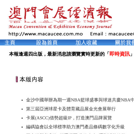
即時資訊
本報逢週四出版，最新消息請瀏覽實時更新的「
」
金沙中國舉辦為期一週NBA籃球盛事與球迷共慶NBA中國
第三屆亞洲球星卡及體育藏品展金光會展舉行
卡展(ASCC)借勢超級IP，打造澳門品牌展覽
編碼協會以全球標準助力澳門產品條碼數字化升級