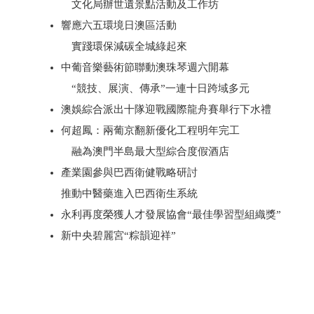
文化局辦世遺景點活動及工作坊
響應六五環境日澳區活動
實踐環保減碳全城綠起來
中葡音樂藝術節聯動澳珠琴週六開幕
“競技、展演、傳承”一連十日跨域多元
澳娛綜合派出十隊迎戰國際龍舟賽舉行下水禮
何超鳳：兩葡京翻新優化工程明年完工
融為澳門半島最大型綜合度假酒店
產業園參與巴西衛健戰略研討
推動中醫藥進入巴西衛生系統
永利再度榮獲人才發展協會“最佳學習型組織獎”
新中央碧麗宮“粽韻迎祥”