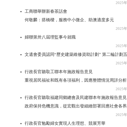
2025年2月2
工商聯舉辦新春茶話會
何敬麟：搭橋樑，服務中小微企、助澳適度多元
2025年2月2
婦聯第卅八屆理監事今就職
2025年2月2
文遺會委員認同“歷史建築維修資助計劃” 第二輪計劃
2025年2月2
行政長官聽取工聯本年施政報告意見
重視居民福祉和既有各項福利，因應整體情況周詳分析
2025年2月2
行政長官聽取福建同鄉總會及民建聯本年施政報告意見
政府保持危機意識，從宏觀出發細緻部署回應社會各界
2025年2月2
行政長官勉勵婦女實現人生理想、競展芳華