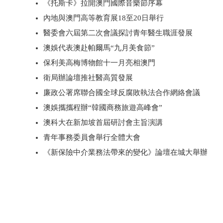
《托斯卡》拉開澳門國際音樂節序幕
內地與澳門高等教育展18至20日舉行
醫委會六屆第二次會議探討青年醫生職涯發展
澳娛代表澳赴帕爾馬“九月美食節”
保利美高梅博物館十一月亮相澳門
衛局辦論壇推社醫高質發展
廉政公署席聯合國全球反腐敗執法合作網絡會議
澳娛攜攜程辦“韓國商務旅遊高峰會”
澳科大在新加坡首屆研討會主旨演講
青年事務委員會舉行全體大會
《新保險中介業務法帶來的變化》論壇在城大舉辦