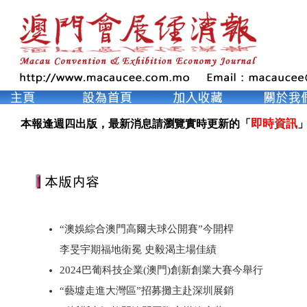
即時資訊
本報逢週四出版，最新消息請瀏覽實時更新的「
」
“澳娛綜合澳門高爾夫球公開賽”今開桿
李旻宇期福地衛冕 史毅渴主場佳績
2024巴葡科技企業(澳門)創新創業大賽今舉行
“藝墟走進大灣區”招募攤主赴深圳展銷