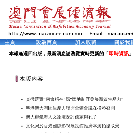
即時資訊
本報逢週四出版，最新消息請瀏覽實時更新的「
」
貫徹落實“兩會精神”應“因地制宜發展新質生產力”
粵港澳大灣區生產力聯盟全體會議在橫琴召開
澳大辦鏡海人文論壇探討儒家與孔子
文化局於香港國際影視展設館推廣本澳拍攝取景