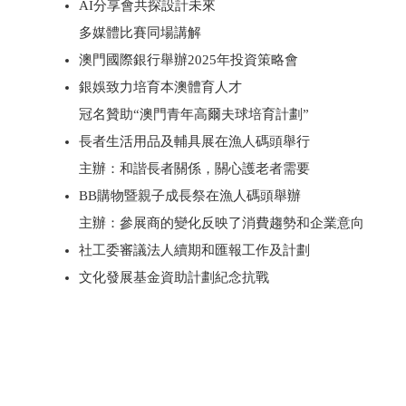
AI分享會共探設計未來
多媒體比賽同場講解
澳門國際銀行舉辦2025年投資策略會
銀娛致力培育本澳體育人才
冠名贊助“澳門青年高爾夫球培育計劃”
長者生活用品及輔具展在漁人碼頭舉行
主辦：和諧長者關係，關心護老者需要
BB購物暨親子成長祭在漁人碼頭舉辦
主辦：參展商的變化反映了消費趨勢和企業意向
社工委審議法人續期和匯報工作及計劃
文化發展基金資助計劃紀念抗戰