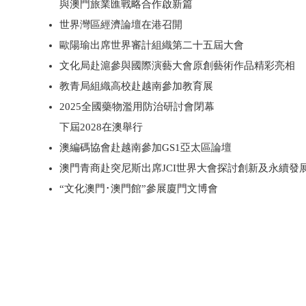
與澳門旅業匯戰略合作啟新篇
世界灣區經濟論壇在港召開
歐陽瑜出席世界審計組織第二十五屆大會
文化局赴滬參與國際演藝大會原創藝術作品精彩亮相
教青局組織高校赴越南參加教育展
2025全國藥物濫用防治研討會閉幕
下屆2028在澳舉行
澳編碼協會赴越南參加GS1亞太區論壇
澳門青商赴突尼斯出席JCI世界大會探討創新及永續發
“文化澳門･澳門館”參展廈門文博會