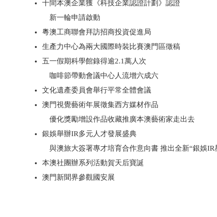
十間本澳企業獲《科技企業認證計劃》認證
新一輪申請啟動
粵澳工商聯會拜訪招商投資促進局
生產力中心為兩大國際時裝比賽澳門區徵稿
五一假期科學館錄得逾2.1萬人次
咖啡節帶動會議中心人流增六成六
文化遺產委員會舉行平常全體會議
澳門視覺藝術年展徵集西方媒材作品
優化獎勵增設作品收藏推廣本澳藝術家走出去
銀娛舉辦IR多元人才發展盛典
與澳旅大簽署專才培育合作意向書 推出全新“銀娛IR
本澳社團辦系列活動賀天后寶誕
澳門新聞界參觀國安展