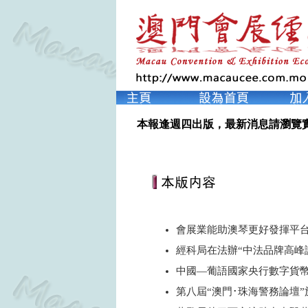
本報逢週四出版，最新消息請瀏覽
會展業能助澳琴更好發揮平
經科局在法辦“中法品牌高峰
中國—葡語國家央行數字貨
第八屆“澳門･珠海警務論壇