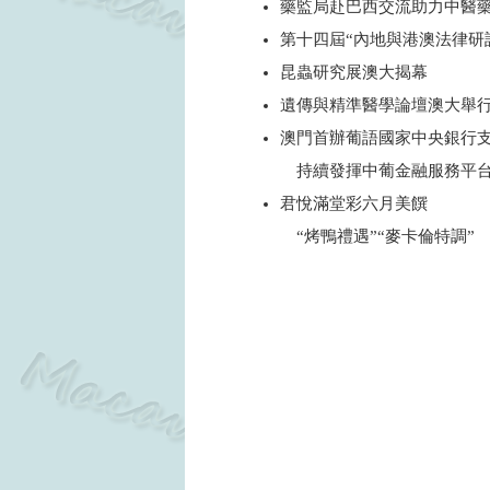
藥監局赴巴西交流助力中醫
第十四屆“內地與港澳法律研
昆蟲研究展澳大揭幕
遺傳與精準醫學論壇澳大舉
澳門首辦葡語國家中央銀行
持續發揮中葡金融服務平
君悅滿堂彩六月美饌
“烤鴨禮遇”“麥卡倫特調”