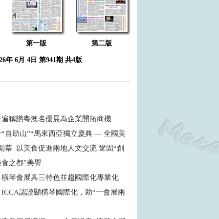
第一版
第二版
026年 6月 4日 第941期 共4版
普遍稱讚粵澳名優展為企業開拓商機
“自助山”“馬來西亞獨立慶典 — 全國美
開幕 以美食促進兩地人文交流 鞏固“創
食之都”美譽
：橫琴會展具三特色並趨國際化專業化
ICCA認證顯橫琴國際化，助“一會展兩
商