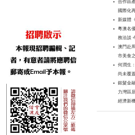
合作區產
國際化
新媒體
粵澳名優
務洽談
澳門赴
市美食
何潤生
尚未覆
銀髮金
力灣區
經濟新