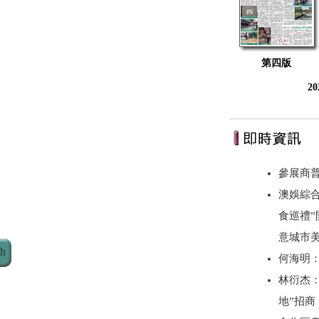
第四版
2
參展商
澳娛綜合
食巡禮”
意城市美
ch
何海明
林衍杰：
地”招