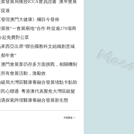
業發展局獲授ICCA會員證書 澳琴會展
再提速
《發現澳門大健康》欄目今發佈
展推“一會展兩地”合作 昨促逾270場商
 今起免費對公眾
馬來西亞出席“聯合國教科文組織創意城
之都年會”
：澳門會展業仍存多方面挑戰，相關機制
蓋所有會展活動，激勵效
融破局大灣區醫康養融合發展堵點卡點助
居民心聯通 粵港澳代表聚焦大灣區銀髮
機遇探索跨境醫康養融合發展新生態