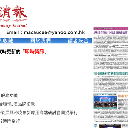
即時資訊
實時更新的「
」

台服務功能
論壇”助澳品牌拓歐
幣發展與跨境創新應用高端研討會圓滿舉行
”於澳門舉行