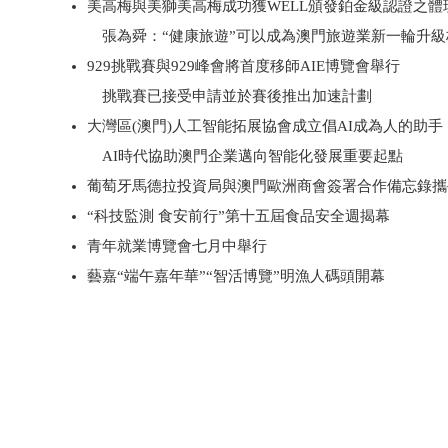
美高梅與美獅美高梅成功獲WELL頒發鉑金級認證之體
張為舜：“健康旅遊”可以成為澳門旅遊業新一輪升級
929挑戰賽與929峰會將首度移師AIE博覽會舉行
挑戰賽已接受申請並於賽後推出加速計劃
大灣區(澳門)人工智能拓展協會成立倡AI成為人的助手
AI時代協助澳門企業邁向智能化發展重要起點
葡萄牙馬德拉投資局與澳門歐洲商會簽署合作備忘錄攜
“科技監測 食安前行”第十五屆食品安全週揭幕
青年就業博覽會七月中舉行
藝嘉“端午嘉年華”“智活博覽”明漁人碼頭開幕