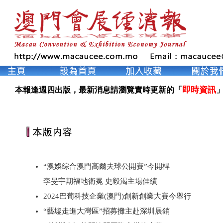
即時資訊
本報逢週四出版，最新消息請瀏覽實時更新的「
」
“澳娛綜合澳門高爾夫球公開賽”今開桿
李旻宇期福地衛冕 史毅渴主場佳績
2024巴葡科技企業(澳門)創新創業大賽今舉行
“藝墟走進大灣區”招募攤主赴深圳展銷