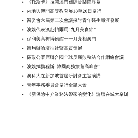
《托斯卡》拉開澳門國際音樂節序幕
內地與澳門高等教育展18至20日舉行
醫委會六屆第二次會議探討青年醫生職涯發展
澳娛代表澳赴帕爾馬“九月美食節”
保利美高梅博物館十一月亮相澳門
衛局辦論壇推社醫高質發展
廉政公署席聯合國全球反腐敗執法合作網絡會議
澳娛攜攜程辦“韓國商務旅遊高峰會”
澳科大在新加坡首屆研討會主旨演講
青年事務委員會舉行全體大會
《新保險中介業務法帶來的變化》論壇在城大舉辦