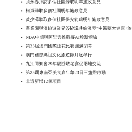
張永春拜訪多個社團聽取明年施政意見
柯嵐聽取多個社團明年施政意見
黃少澤聽取多個社團保安範疇明年施政意見
產業園與澳旅遊業界簽協議共繪澳琴“中醫藥大健康+旅
NBA中國與阿里雲推觀賽AI煥新體驗
第33屆澳門國際煙花比賽圓滿閉幕
澳門國際媽祖文化旅遊節月底舉行
九江同鄉會29年慶辦敬老宴促兩地交流
第25屆東南亞美食嘉年華23日三盞燈啟動
非遺新增12個項目