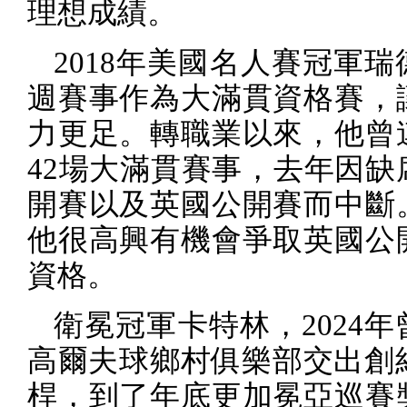
理想成績。
2018
年美國名人賽冠軍瑞
週賽事作為大滿貫資格賽，
力更足。轉職業以來，他曾
42
場大滿貫賽事，去年因缺
開賽以及英國公開賽而中斷
他很高興有機會爭取英國公
資格。
衛冕冠軍卡特林，
2024
年
高爾夫球鄉村俱樂部交出創
桿，到了年底更加冕亞巡賽