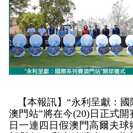
【本報訊】“永利呈獻：國
澳門站”將在今
(20)
日正式開
日一連四日假澳門高爾夫球