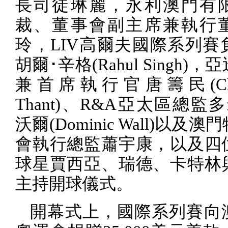
長司徒琳麗，永利澳門有
裁、董事會副主席兼執行
玲，
LIV
高爾夫國際系列賽
胡爾･辛格
(Rahul Singh)
，亞
兼首席執行官唐籌民
(
Thant)
、
R&A
亞太區總監多
沃爾
(Dominic Wall)
以及澳門
會執行總監蕭宇康，以及四
球星賈西亞、瑞德、卡特林
主持開球儀式。
開幕式上，國際系列賽向