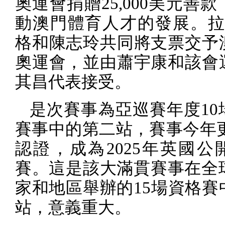
奧運會捐贈
25,000
美元善款
動澳門體育人才的發展。拉
格和陳志玲共同將支票交予
奧運會，並由蕭宇康和該會
其昌代表接受。
是次賽事為亞巡賽年度
10
賽事中的第二站，賽事今年
認證，成為
2025
年英國公
賽。這是該大滿貫賽事在全
家和地區舉辦的
15
場資格賽
站，意義重大。