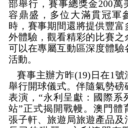
部舉行，賽事總獎金
200
萬
容鼎盛，多位大滿貫冠軍
時，賽事期間還將提供豐富
外體驗，觀看精彩的比賽之
可以在專屬互動區深度體驗
活動。
賽事主辦方昨
(19)
日在
1
號
舉行開球儀式。伴隨氣勢磅
表演，“永利呈獻：國際系
站”正式揭開戰幔。澳門體
張子軒、旅遊局旅遊產品及