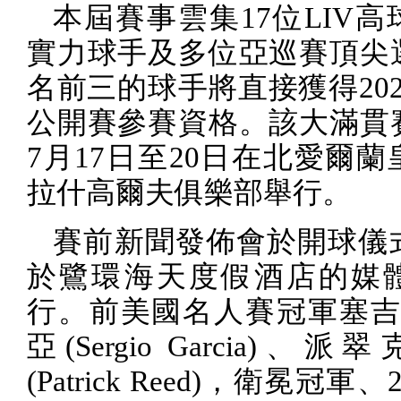
本屆賽事雲集
17
位
LIV
高
實力球手及多位亞巡賽頂尖
名前三的球手將直接獲得
20
公開賽參賽資格。該大滿貫
7
月
17
日至
20
日在北愛爾蘭
拉什高爾夫俱樂部舉行。
賽前新聞發佈會於開球儀
於鷺環海天度假酒店的媒
行。前美國名人賽冠軍塞吉
亞
(Sergio Garcia)
、派翠
(Patrick Reed)
，衛冕冠軍、