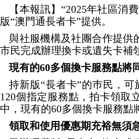
【本報訊】“
2025
年社區消費
版“澳門通長者卡”提供。
與社服機構及社團合作提供
市民完成辦理換卡或遺失卡補
現有的
60
多個換卡服務點將
持新版“長者卡”的巿民，可
120
個指定服務點，拍卡領取
中，現有的
60
多個換卡服務點
領取和使用優惠期充裕無須