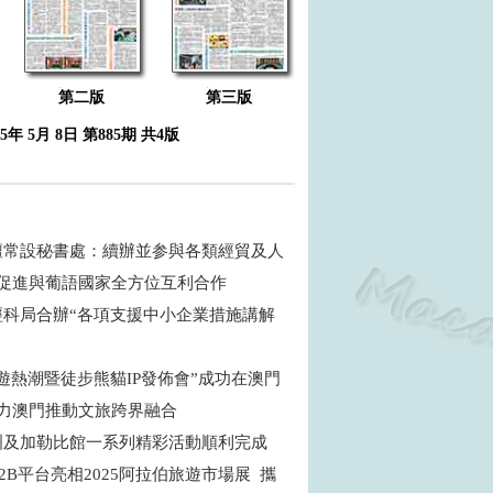
第二版
第三版
25年 5月 8日 第885期 共4版
壇常設秘書處：續辦並参與各類經貿及人
 促進與葡語國家全方位互利合作
經科局合辦“各項支援中小企業措施講解
遊熱潮暨徒步熊貓IP發佈會”成功在澳門
助力澳門推動文旅跨界融合
洲及加勒比館一系列精彩活動順利完成
2B平台亮相2025阿拉伯旅遊市場展 攜