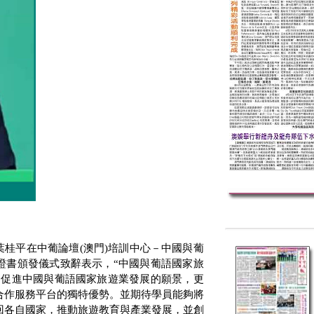
葉桂平在中葡論壇
(
澳門
)
培訓中心－中國與葡
證書頒發儀式致辭表示，“中國與葡語國家旅
同促進中國與葡語國家旅遊業發展的願景，更
合作服務平台的獨特優勢。並期待學員能夠將
回各自國家，推動旅遊教育與產業發展，並創