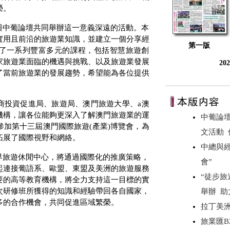
榮。
與中葡論壇共同舉辦這一意義深遠的活動。本
實用且前沿的旅遊業知識，並建立一個分享經
第一版
了一系列豐富多元的課程，包括智慧旅遊創
家旅遊業面臨的機遇與挑戰、以及旅遊業發展
20
了當前旅遊業的發展趨勢，希望能為各位提供
商投資促進局、旅遊局、澳門旅遊大學、
a
澳
機構，讓各位能夠更深入了解澳門旅遊業的運
中葡論
參加第十三屆澳門國際旅遊
(
產業
)
博覽會，為
文活動
拓展了國際視野和網絡。
中總與
界旅遊休閒中心，將通過國際化的推廣策略，
會”
起連接葡語系、歐盟、東盟及美洲的旅遊服務
“徒步旅
要的高等教育機構，將全力支持這一目標的實
次研修班所獲得的知識和經驗帶回各自國家，
舉辦 
多的合作機會，共同促進區域繁榮。
拉丁美
旅業匯B