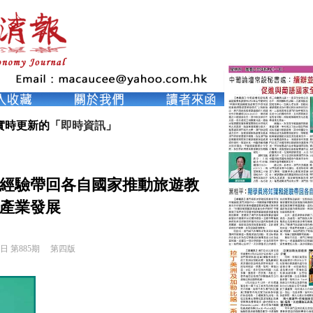
實時更新的「
即時資訊
」
經驗帶回各自國家推動旅遊教
產業發展
8日 第885期 
第四版