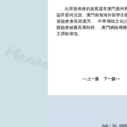
出席發佈會的嘉賓還有澳門廣州
協常委何汝源、澳門南海海外留學生
遊協會會長胡惠芳、
.
中華傳統文化
(
聽協會秘書長潘秋婷、
.
澳門網絡傳播
主席歐偉強。
<<
上一篇
下一篇
>>
Add︰No. 600E, 