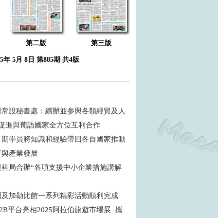
第二版
第三版
25年 5月 8日 第885期 共4版
壇常設秘書處：續辦並参與各類經貿及人
 促進與葡語國家全方位互利合作
：期學員將知識和經驗帶回各自國家推動
育與產業發展
經科局合辦“各項支援中小企業措施講解
洲及加勒比館一系列精彩活動順利完成
2B平台亮相2025阿拉伯旅遊市場展 攜