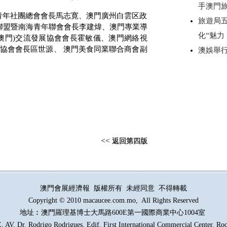
手澳門
青年社團總會會長馬志寛、澳門廣州白雲区政
旅遊局
聯盟暨南海青年聯會會長李建煒、澳門專業導
化”魅力
澳門
)
交流發展協會會長霍敏儀、澳門網絡視
協會會長區世源、 澳門美食同業聯合商會副
澳娛舉
<<
返回第四版
澳門會展經濟報 版權所有 未經同意 不得轉載
Copyright © 2010 macaucee.com.mo, All Rights Reserved
地址︰澳門羅理基博士大馬路
600E
第一國際商業中心1004室
AV. Dr. Rodrigo Rodrigues, Edif. First International Commercial Center. R