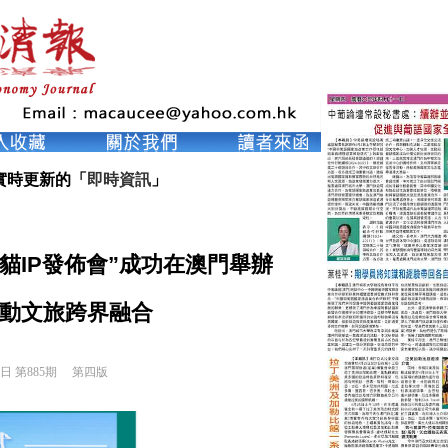
實時更新的「
即時資訊
」
貓IP發佈會”成功在澳門舉辦
動文旅跨界融合
8日 第885期 
第四版