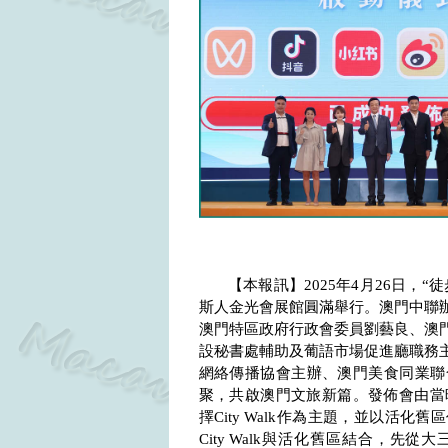
【本報訊】
2025
年
4
月
26
日，“
斯人金光會展館圓滿舉行。澳門中聯
澳門特區政府行政會委員劉藝良、澳
設秘書處輔助及葡語市場促進廳職務
網絡傳播協會主辦、澳門美食同業聯
聚，共啟澳門文旅新篇。發佈會由當
擇
City Walk
作為主題，並以活化舊區
City Walk
與活化舊區結合，先從大