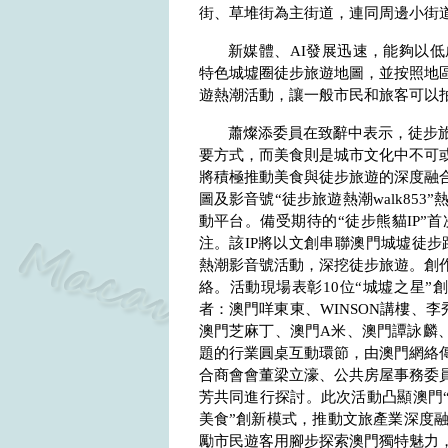
街、草堆街為主街道，連同周邊小街
新媒體、
AI
發展迅速，能夠以低
特色城墟圈徒步旅遊地圖，並按照地
遊熱潮活動，讓一般市民和旅客可以
蕭燦添委員在致辭中表示，徒步
要方式，而美食則是城市文化中不可
將積極推動美食與徒步旅遊的深度融合
圖及影音號“徒步旅遊熱潮
walk853
”
動平台。備受期待的“徒步熊貓
IP
”首
注。該
IP
將以文創串聯澳門城墟徒步
熱潮影音號活動，深挖徒步旅遊。創
絡。活動現場表彰
10
位“城墟之星”
者：澳門咩東東、
WINSON
講樓、李
澳門芝麻丁、澳門
A
米、澳門譚詠麟
題的行業圓桌互動環節，由澳門網絡
合商會會董梁立濠、公共房屋事務委
芳共同進行探討。此次活動凸顯澳門“
美食”創新模式，推動文旅產業深度
勵市民遊客用腳步探索澳門獨特魅力