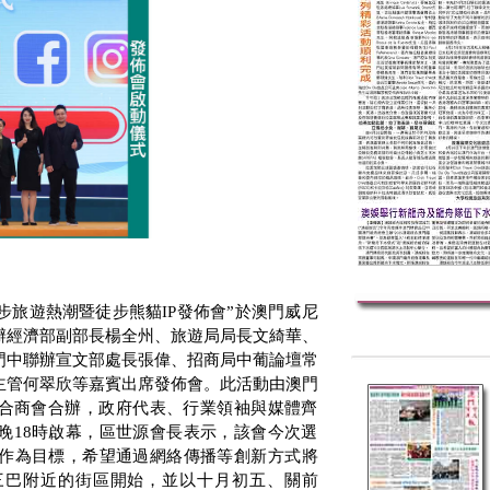
徒步旅遊熱潮暨徒步熊貓
IP
發佈會”於澳門威尼
辦經濟部副部長楊全州、旅遊局局長文綺華、
門中聯辦宣文部處長張偉、招商局中葡論壇常
主管何翠欣等嘉賓出席發佈會。此活動由澳門
合商會合辦，政府代表、行業領袖與媒體齊
晚
18
時啟幕，區世源會長表示，該會今次選
作為目標，希望通過網絡傳播等創新方式將
三巴附近的街區開始，並以十月初五、關前