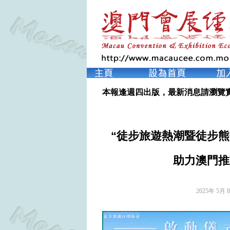
本報逢週四出版，最新消息請瀏覽
“徒步旅遊熱潮暨徒步熊
助力澳門推
2025年 5月 