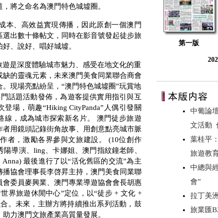
道，將之命名為澳門特色城墟圈。
成本、高效益實現傳播，因此原創一個澳門
區選出數十條帖文，同時在影音號發起徒步旅
第一版
拍好、說好、唱好城墟。
20
旅遊是深度體驗城市魅力、感受在地文化的重
或缺的靈魂元素，未來澳門美食同業聯合商會
。現場亮點紛呈，“澳門特色城墟圈”玩賞地
熱門話題活動發佈，為遊客提供實用指引與互
次登場，萌趣“
Hiking CityPanda
”人偶引發關
中葡論
路線，成為城市探索新名片。 澳門徒步旅遊
文活動
作者用鏡頭記錄街角故事、用創意點亮城市脈
葉桂平
創作者，激勵各界參與文旅建設。
(10
位創作
秀陽導演、
ling
、卡娜姐、澳門指紋鐘老師、
旅遊教
、
Anna)
最後進行了以“活化舊區的交流”為主
中總與
傳播協會理事長李啓昇主持，澳門美食同業聯
會”
員會委員麥興業、澳門專業導遊協會會長胡惠
世界旅遊休閒中心”定位，以“徒步
+
文化
+
拉丁美
融合。未來，主辦方將持續推出系列活動，鼓
旅業匯B
，助力澳門文旅產業高質量發展。