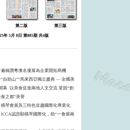
第二版
第三版
025年 5月 8日 第885期 共4版
普遍稱讚粵澳名優展為企業開拓商機
“自助山”“馬來西亞獨立慶典 — 全國美
開幕 以美食促進兩地人文交流 鞏固“創
食之都”美譽
：橫琴會展具三特色並趨國際化專業化
ICCA認證顯橫琴國際化，助“一會展兩
商