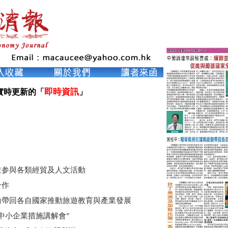
即時資訊
實時更新的「
」

並参與各類經貿及人文活動
合作
驗帶回各自國家推動旅遊教育與產業發展
中小企業措施講解會”