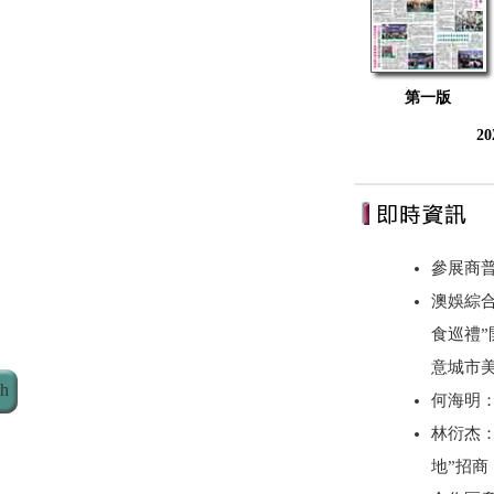
第一版
2
參展商
澳娛綜合
食巡禮”
意城市美
ch
何海明
林衍杰：
地”招