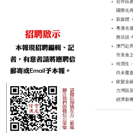
合作區產
國際化
新媒體
粵澳名優
務洽談
澳門赴
市美食
何潤生
尚未覆
銀髮金
力灣區
經濟新