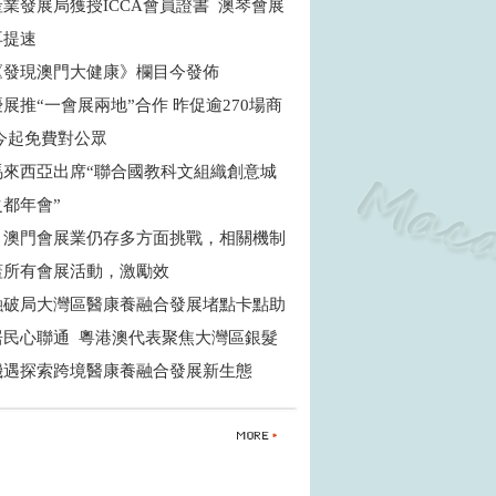
業發展局獲授ICCA會員證書 澳琴會展
再提速
《發現澳門大健康》欄目今發佈
展推“一會展兩地”合作 昨促逾270場商
 今起免費對公眾
馬來西亞出席“聯合國教科文組織創意城
之都年會”
：澳門會展業仍存多方面挑戰，相關機制
蓋所有會展活動，激勵效
融破局大灣區醫康養融合發展堵點卡點助
居民心聯通 粵港澳代表聚焦大灣區銀髮
機遇探索跨境醫康養融合發展新生態