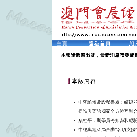
本報逢週四出版，最新消息請瀏覽
中葡論壇常設秘書處：續辦
促進與葡語國家全方位互利
葉桂平：期學員將知識和經
中總與經科局合辦“各項支援