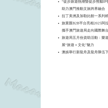
“徒步旅遊熱潮暨徒步熊貓IP
助力澳門推動文旅跨界融合
拉丁美洲及加勒比館一系列
旅業匯B2B平台亮相2025
攜手澳門旅遊局走向國際舞
旅遊局五月份資助活動：樂
展“旅遊＋文化”魅力
澳娛舉行新龍舟及龍舟隊伍