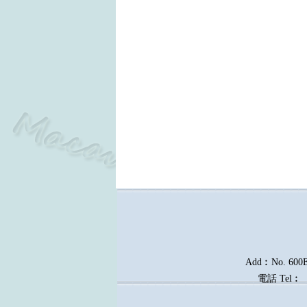
Add︰No. 600E, 
電話
Tel︰