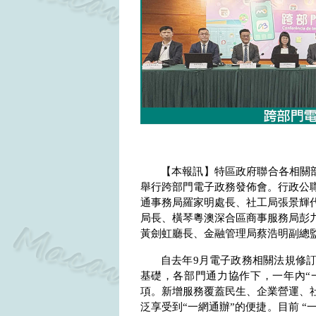
【本報訊】特區政府聯合各相關
舉行跨部門電子政務發佈會。行政公
通事務局羅家明處長、社工局張景輝
局長、橫琴粵澳深合區商事服務局彭
黃劍虹廳長、金融管理局蔡浩明副總
自去年
9
月電子政務相關法規修
基礎，各部門通力協作下，一年內“
項。新增服務覆蓋民生、企業營運、
泛享受到“一網通辦”的便捷。目前 “