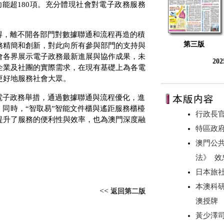
功能超
180
項。充分體現社會對電子政務服務
得，離不開各部門對數據聯通和流程再造的積
第三版
務精簡和創新，對此向所有參與部門的支持與
會各界展示電子政務最新進展與協作成果，未
20
企業及社團的實際需求，在現有基礎上為各電
更好地服務社會大眾。
電子政務舉措，通過數據聯通與流程優化，進
。同時，“智取易”智能文件櫃與遙距服務櫃檯
行政長官
提升了服務的便利性與效率，也為澳門深度融
特區政府
澳門公
法》 
日本旅
本澳科研
<<
返回第二版
澳授牌
黃少澤