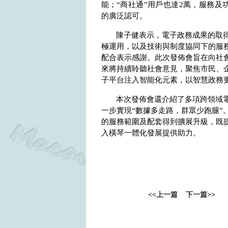
能；“商社通”用戶也達
2
萬，服務及
的廣泛認可。
陳子健表示，電子政務成果的取
極運用，以及技術與制度協同下的服
配合表示感謝。此次發佈會旨在向社
來將持續聆聽社會意見，聚焦市民、
子平台注入智能化元素，以智慧政務
本次發佈會還介紹了多項跨領域
一步實現“數據多走路，群眾少跑腿”
的服務範圍及配套得到擴展升級，既
入橫琴一體化發展提供助力。
<<
上一篇
下一篇
>>