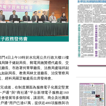
部門
4
日上午
10
時於水坑尾公共行政大樓
11
樓
職局陳子健副局長、郵電局施贊禮代處長、交
代廳長、市政署何菁華廳長、法務局盧瑞祥副
九如副局長、教青局林文達廳長、治安警察局
監、經科局羅芷敏處長出席發佈會。
訂完成後，在制度層面為服務電子化奠定堅實
一戶通”與“商社通”平台新增電子服務超
160
社會發展等多個領域，讓居民、商企及社團廣
一戶通”用戶已達
67
萬，提供近
480
項服務與功