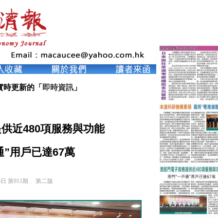
實時更新的「
即時資訊
」
供近480項服務與功能
通”用戶已達67萬
6日 第911期 
第二版