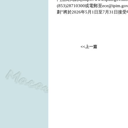
(853)28710300
或電郵至
ece@ipim.go
劃”將於
2026
年
5
月
1
日至
7
月
31
日接受
<<
上一篇