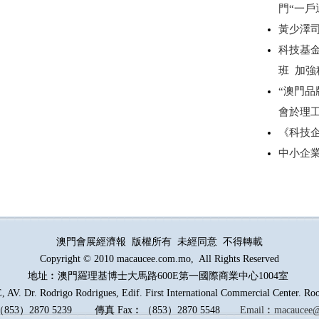
門“一戶
黃少澤
科技基
班 加
“澳門品
會於理
《科技
中小企
澳門會展經濟報 版權所有 未經同意 不得轉載
Copyright © 2010 macaucee.com.mo, All Rights Reserved
地址︰澳門羅理基博士大馬路
600E
第一國際商業中心1004室
AV. Dr. Rodrigo Rodrigues, Edif. First International Commercial Center. R
（
853
）
2870 5239
傳真
Fax︰
（
853
）
2870 5548
Email︰
macaucee@