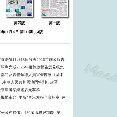
第四版
第一版
25年11月 6日 第911期 共4版
岑浩輝11月18日發表2026年施政報告
順利完成2026年度施政報告意見收集
共部門及實體領導人員宣誓擁護《基本
效忠中華人民共和國澳門特別行政區
社來澳考察續拓多元客群
機構牽頭 兩所“粵港澳聯合實驗室”在
子政務提供近480項服務與功能 澳