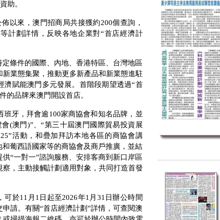
資助。
公佈以來，澳門招商局共接獲約
200
個查詢，
等計劃詳情，反映各地企業對“首店經濟計
特定條件的國際、內地、香港特區、台灣地區
和新業態集聚，推動更多新產品和新業態進駐
經濟賦能澳門多元發展。首階段期望透過“首
件的品牌來澳門開設首店。
西班牙，拜會逾
100
家商協會和知名品牌，並
覽會
(
澳門
)
”、“第三十屆澳門國際貿易投資展
025
”活動，和疊加拜訪本地各區的商協會講
地和葡西語國家等的商協會及商戶推廣，並結
供“一對一”諮詢服務、安排客商到新口岸區
視察，主動接觸計劃適用對象，共同打造首發
，可於
11
月
1
日起至
2026
年
1
月
31
日辦公時間
申請。有關“首店經濟計劃”詳情，可查閱澳
/
或掃描海報二維碼，亦可於辦公時間內致電