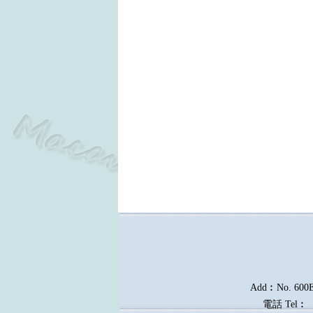
Add︰No. 600E, 
電話
Tel︰