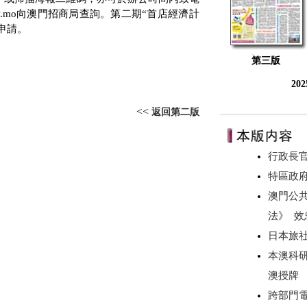
v.mo
向澳門招商局查詢。第二期“首店經濟計
申請。
第三版
20
<<
返回第二版
行政長官
特區政府
澳門公
法》 
日本旅
本澳科研
澳授牌
跨部門電