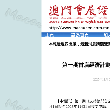
本報逢週四出版，最新消息請瀏覽
第一期首店經濟計劃
2025年11月 
【本報訊】第一期《支持澳門首
月
1
日起至
2026
年
1
月
31
日接受申請。