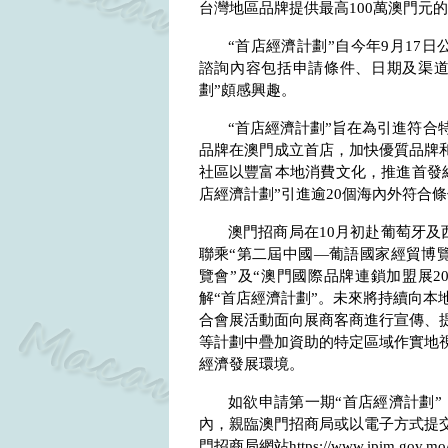
台灣地區品牌提供最高
100
萬澳門元的
“首店經濟計劃”自今年
9
月
17
日
諮詢內容包括申請條件、日期及渠道
劃”頗感興趣。
“首店經濟計劃”旨在為引進符合
品牌在澳門成立首店，加快優質品牌
社區以豐富本地消費文化，推進首發
店經濟計劃”引進逾
20
個海內外符合條
澳門招商局在
10
月初赴葡萄牙及
聯乘“第二屆中國—葡語國家經貿博
覽會”及“澳門國際品牌連鎖加盟展
2
解“首店經濟計劃”。未來將持續向本
合會展活動面向展商客商進行宣傳、提
等計劃中疊加資助的特定區域作實地
經濟發展環境。
如欲申請第一期“首店經濟計劃”
內，親臨澳門招商局或以電子方式提交
門招商局網站
https://www.ipim.gov.mo