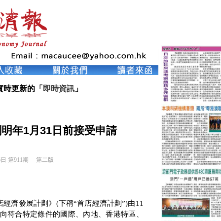
實時更新的「
即時資訊
」
明年1月31日前接受申請
6日 第911期 
第二版
店經濟發展計劃》
(
下稱“首店經濟計劃”
)
由
11
向符合特定條件的國際、內地、香港特區、