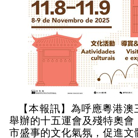
【本報訊】為呼應粵港澳
舉辦的十五運會及殘特奧會
市盛事的文化氣氛，促進文