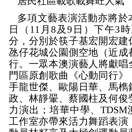
居民社區載歌載舞旺人氣
多項文藝表演活動亦將於
日（
11
月
8
及
9
日）下午
3
時
分，分別於筷子基宏開宏建
氹仔花城公園側空地（近成
行。一眾本澳演藝人將獻唱
門區原創歌曲《心動同行》
手龍世傑、歐陽日華、馬檇
政、林靜翬、蔡國柱及何俊
力演出；培華中學、
TDSM
工作室亦帶來活力舞蹈表演