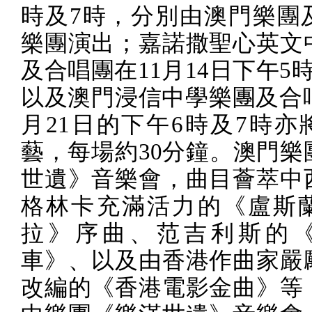
時及
7
時，分別由澳門樂團
樂團演出；嘉諾撒聖心英文
及合唱團在
11
月
14
日下午
5
以及澳門浸信中學樂團及合
月
21
日的下午
6
時及
7
時亦
藝，每場約
30
分鐘。澳門樂
世遺》音樂會，曲目薈萃中
格林卡充滿活力的《盧斯
拉》序曲、范吉利斯的
車》、以及由香港作曲家嚴
改編的《香港電影金曲》等