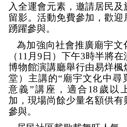
入全運會元素，邀請居民及
留影。活動免費參加，歡迎
踴躍參與。
為加強向社會推廣廟宇文
（
11
月
9
日）下午
3
時半將在
博物館演講廳舉行由易烊楓
堂）主講的“廟宇文化中尋
意義”講座，適合
18
歲以
加，現場尚餘少量名額供有
參與。