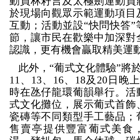
動員林籽言及太極劍運動員
於現場向觀眾示範運動項目
互動；活動並設“快問快答”
節，讓市民在歡樂中加深對
認識，更有機會贏取精美運
此外，“葡式文化體驗”將
11
、
13
、
16
、
18
及
20
日晚
時在氹仔龍環葡韻舉行。活
式文化攤位，展示葡式首飾
瓷磚等不同類型手工藝品；
售賣亭提供豐富葡式美食