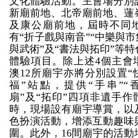
文化體驗活動。主會場分別
新廟前地、北帝廟前地、蓮
及康公廟前地，屆時不同
有“折子戲與南音”“中樂與市
與武術”及“書法與拓印”等
體驗項目。除上述
4
個主會
澳
12
所廟宇亦將分別設置“
福”站點，提供“手串”“香
扇”及“拓印”四項非遺手作
時，現場設有廟宇導賞，以
色扮演活動，增添互動趣味
圍。此外，
16
間廟宇的活動