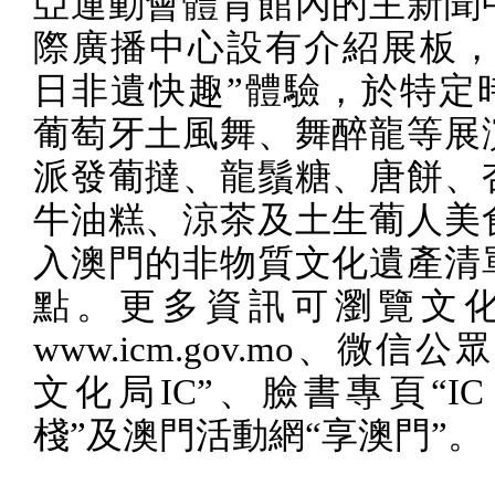
亞運動會體育館內的主新聞
際廣播中心設有介紹展板，
日非遺快趣”體驗，於特定
葡萄牙土風舞、舞醉龍等展
派發葡撻、龍鬚糖、唐餅、
牛油糕、涼茶及土生葡人美
入澳門的非物質文化遺產清
點。更多資訊可瀏覽文
www.icm.gov.mo
、微信公眾
文化局
IC
”、臉書專頁“
IC
棧”及澳門活動網“享澳門”。