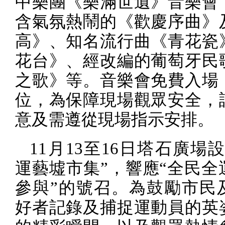
中樂團《樂滿世遺》音樂會
含氣氛熱鬧的《歡慶序曲》
高》、知名流行曲《青花瓷
花台》、經改編的葡萄牙民
之歌》等。音樂會免費入場
位，為保障現場觀眾安全，
意及需遵從現場指示安排。
11
月
13
至
16
日塔石廣場設
運藝墟市集”，響應“全民全
參與”的號召。為鼓勵市民
好者記錄及捕捉運動員的英