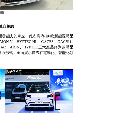
廳
陣容集結
開發能力的車企，此次廣汽攜
6
款新能源明星
AION V
、
HYPTEC HL
、
GACE8
、
GAC
嚮往
GAC
、
AION
、
HYPTEC
三大產品序列的明星
動力形式，全面展示廣汽在電動化、智能化領