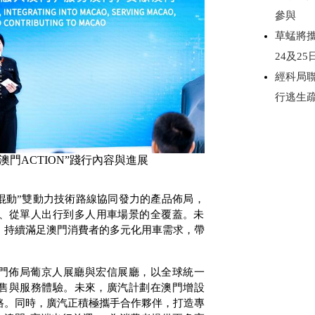
參與
草蜢將攜《
24及2
經科局
行逃生
門ACTION”踐行內容與進展
混動”雙動力技術路線協同發力的產品佈局，
、從單人出行到多人用車場景的全覆蓋。未
，持續滿足澳門消費者的多元化用車需求，帶
門佈局葡京人展廳與宏信展廳，以全球統一
銷售與服務體驗。未來，廣汽計劃在澳門增設
路。同時，廣汽正積極攜手合作夥伴，打造專