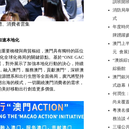
訓班開
消防局
式
體、消費者雲集
年度時尚
牌踴躍
加速本地化
澳門上半
的重要橋樑與商貿樞紐，澳門具有獨特的區位
元 會展
化全球化佈局的關鍵節點。基於“
ONE GAC
“澳娛綜
展，對外展示了加強本地化行動的決心，持續
綜藝館
門，融入澳門，服務澳門，貢獻澳門”，深耕澳
能源體系和出行生態等全面佈局，廣汽將堅持
澳門銀
態出海的模式，一切圍繞澳門消費者的需求，
式啟幕
的美好移動出行創造更多價值。
何潤生
尚未覆
粵澳名優
務洽談
三場公