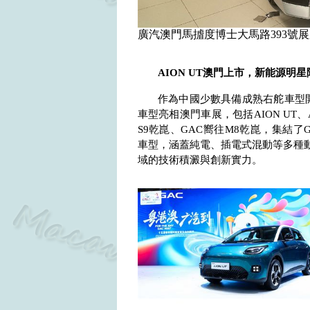
廣汽澳門馬摣度博士大馬路393號展
AION UT
澳門上市，新能源明星
作為中國少數具備成熟右舵車型
車型亮相澳門車展，包括
AION UT
、
S9
乾崑、
GAC
嚮往
M8
乾崑，集結了
車型，涵蓋純電、插電式混動等多種
域的技術積澱與創新實力。