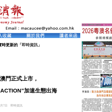
實時更新的「
即時資訊
」
T在澳門正式上市，
ACTION”加速生態出海
1月7日
即時資訊