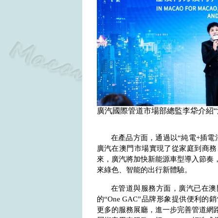
廣汽國際管道市場部總監李牮介紹“澳
在產品方面，通過以“純電
+
插電
廣汽在澳門市場實現了從家庭到商務
來，廣汽將加快新能源車型導入節奏
來綠色、智能的出行新體驗。
在管道與服務方面，廣汽已在澳
的“
One GAC
”品牌形象提供便利的
更多的服務展廳，進一步完善管道網