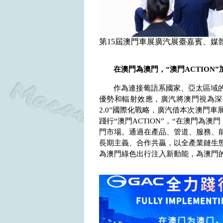
第15屆澳門車展廣汽展臺嘉賓、媒
在澳門為澳門，“澳門
ACTION
”
作為連接葡語系國家、亞太區域
優勢和輻射效應，廣汽將澳門視為深
2.0
”國際化戰略，廣汽借本次澳門車
踐行“澳門
ACTION
”，“在澳門為澳
門市場。通過在產品、管道、服務、
長期主義、合作共贏，以全產業鏈生
為澳門綠色出行注入新動能，為澳門