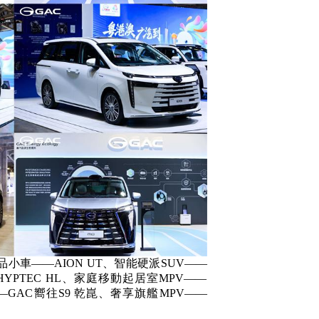
車——AION UT、智能硬派SUV——
HYPTEC HL、家庭移動起居室MPV——
—GAC嚮往S9 乾崑、奢享旗艦MPV——