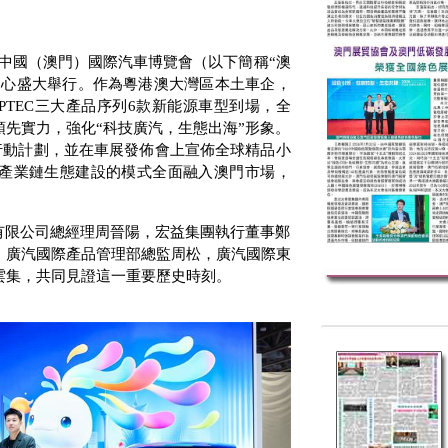
中國（澳門）國際汽車博覽會（以下簡稱“澳
中心盛大舉行。作為粵港澳大灣區本土車企，
PTEC
三大產品序列
6
款新能源車型到場，全
先實力，強化“科技廣汽，生態出海”形象。
行動計劃，並在車展發佈會上宣佈全球精品小
產業鏈生態建設的模式全面融入澳門市場，
有限公司總經理周晉陽，宏益集團執行董事鄭
，廣汽國際產品管理部總監周松，廣汽國際東
雲集，共同見證這一重要歷史時刻。