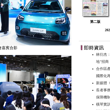
第二版
20
會嘉賓合影
林衍杰：
地”招
合作區產
國際化
新媒體
長者事務
保障機
橫琴實