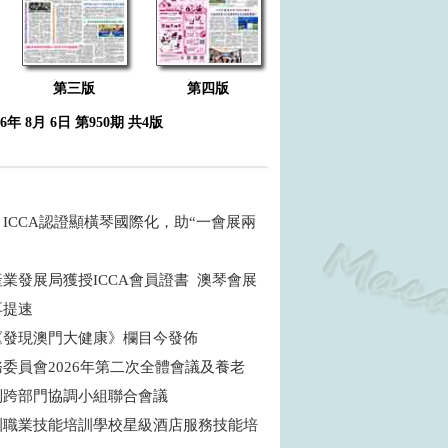
第三版
第四版
26年 8月 6日 第950期 共4版
ICCA認證顯橫琴國際化，助“一會展兩
商
業發展局獲授ICCA會員證書 澳琴會展
再提速
《發現澳門大健康》欄目今發佈
委員會2026年第二次全體會議及養老
制跨部門協調小組聯合會議
訓職業技能培訓學校星級酒店服務技能培