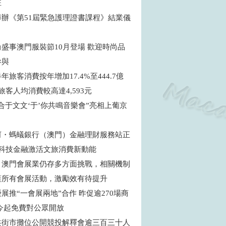
班
舉辦《第51屆緊急護理證書課程》結業儀
盛事澳門服裝節10月登場 歡迎時尚品
參與
年旅客消費按年增加17.4%至444.7億
旅客人均消費較高達4,593元
合于文文‘于’你共鳴音樂會”亮相上葡京
河・螞蟻銀行（澳門）金融理財服務站正
 科技金融激活文旅消費新動能
：澳門會展業仍存多方面挑戰，相關機制
蓋所有會展活動，激勵效有待提升
展推“一會展兩地”合作 昨促逾270場商
 今起免費對公眾開放
共街市攤位公開競投解釋會逾三百三十人