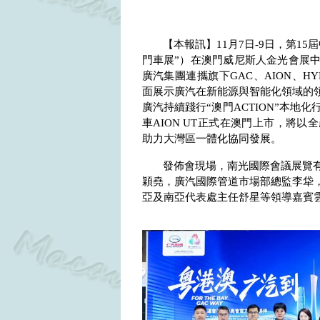
【本報訊】
11
月
7
日
-9
日，第
15
屆
門車展”）在澳門威尼斯人金光會展
廣汽集團連攜旗下
GAC
、
AION
、
HY
面展示廣汽在新能源與智能化領域的領
廣汽持續踐行“澳門
ACTION
”本地化
車
AION UT
正式在澳門上市，將以全
助力大灣區一體化協同發展。
發佈會現場，南光國際會議展覽
穎堯，廣汽國際管道市場部總監李牮
亞及南亞代表處主任舒星等領導嘉賓