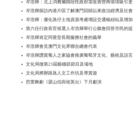
岑浩輝：北上消費屬階段性政府需改善營商環境吸引更
岑浩輝探訪內港片區了解澳門回歸以來政治經濟及社會
岑浩輝：優化氹仔土地資源考慮增設交通樞紐站及增加
第六任行政長官候選人岑浩輝舉行公聽會回答市民的提
岑浩輝肯定同善堂長期服務社會的義舉
岑浩輝會見澳門文化界聯合總會代表
岑浩輝讚賞葡人之家協會推廣葡萄牙文化、藝術及語言
文化局徵第23屆藝穗節節目及場地
文化局將辦路氹人文工作坊及導賞遊
芭蕾舞劇《梁山伯與祝英台》下月獻演