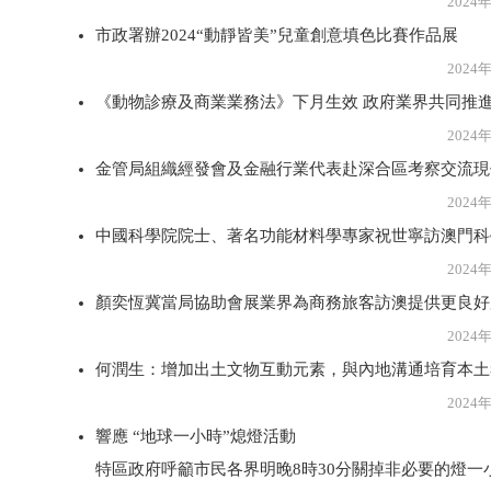
2024年3月2
市政署辦2024“動靜皆美”兒童創意填色比賽作品展
2024年3月2
《動物診療及商業業務法》下月生效 政府業界共同推
2024年3月2
金管局組織經發會及金融行業代表赴深合區考察交流現
2024年3月2
中國科學院院士、著名功能材料學專家祝世寧訪澳門科
2024年3月2
顏奕恆冀當局協助會展業界為商務旅客訪澳提供更良好
2024年3月2
何潤生：增加出土文物互動元素，與內地溝通培育本土
2024年3月2
響應 “地球一小時”熄燈活動
特區政府呼籲市民各界明晚8時30分關掉非必要的燈一