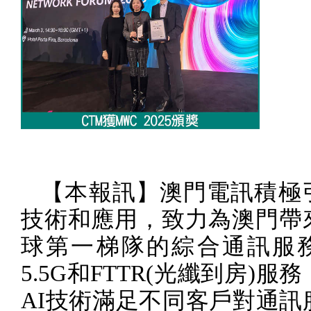
【本報訊】澳門電訊積極
技術和應用，致力為澳門帶
球第一梯隊的綜合通訊服
5.5G
和
FTTR(
光纖到房
)
服務
AI
技術滿足不同客戶對通訊