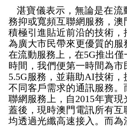
湛寶儀表示，無論是在流
務抑或寬頻互聯網服務，澳
積極引進貼近前沿的技術，
為廣大市民帶來更優質的服
在流動服務上，在
5G
推出僅
時間，我們便第一時間為市
5.5G
服務，並藉助
AI
技術，
不同客戶需求的通訊服務。
聯網服務上，自
2015
年實現
蓋後，現時澳門電訊所有互
均透過光纖高速接入。而為