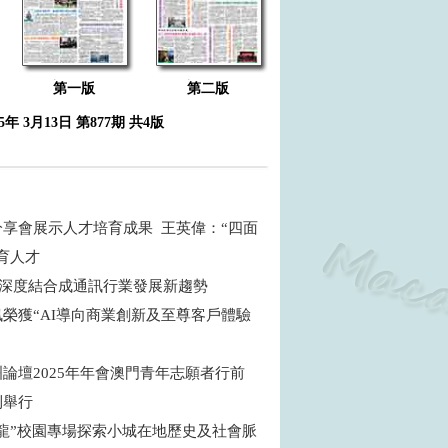
第一版
第二版
25年 3月13日 第877期 共4版
分享會展示人才培育成果 王英偉：“四面
育人才
+AI深度結合成通訊行業發展新趨勢
榮獲“AI導向商業創新及至尊客戶體驗
論壇2025年年會澳門青年志願者行前
利舉行
沙龍”校園專場探索小城在地歷史及社會脈