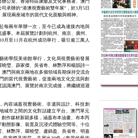
台辦公室、香港特區康樂及文化事務署、澳門
司承辦的“港澳視覺藝術雙年展”，於
3
月
5
日
，展現兩座城市的當代文化面貌與精神。
起每兩年舉辦一次，至今已成為連接內地與
流盛事。本屆展覽計劃到杭州、南京、廣州、
10
月至
11
月在杭州成功舉行，吸引逾三萬人
藝術學院美術館舉行，文化局視覺藝術發展
羅曉瑩、薜家傑、吳省奇、林艷萍和楊韻詩一
，澳門與南京兩地在多個領域長期保持交流合
門的當代視覺藝術，促進兩地文化交流與創
度認識澳門。展覽於南京完成後，將繼續巡迴
”，內容涵蓋視覺藝術、非遺與設計、科技創
地城市之間的文化對話建立平台。澳門單元
，創作媒材新穎多樣，涵蓋布本油畫、布本丙
字動態影像、裝置及沉浸式體驗空間等。十位
芳、林艷萍、羅曉瑩、盧錦盈、吳省奇、明嘉