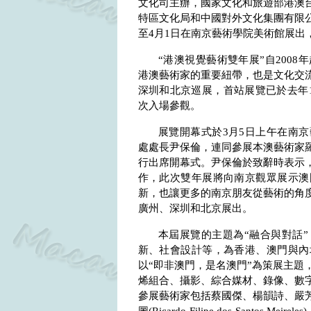
文化司主辦，國家文化和旅遊部港澳
特區文化局和中國對外文化集團有限公
至
4
月
1
日在南京藝術學院美術館展出
“港澳視覺藝術雙年展”自
2008
年
港澳藝術家的重要紐帶，也是文化交
深圳和北京巡展，首站展覽已於去年
次入場參觀。
展覽開幕式於
3
月
5
日上午在南京
處處長尹保倫，連同參展本澳藝術家
行出席開幕式。尹保倫於致辭時表示
作，此次雙年展將向南京觀眾展示澳
新，也讓更多的南京朋友從藝術的角
廣州、深圳和北京展出。
本屆展覽的主題為“融合與對話
新、社會設計等，為香港、澳門與內
以“即非澳門，是名澳門”為策展主題
烯組合、攝影、綜合媒材、錄像、數
參展藝術家包括蔡國傑、楊韻詩、嚴