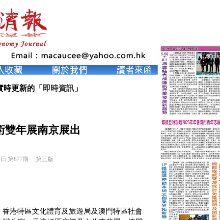
實時更新的「
即時資訊
」
術雙年展南京展出
3日 第877期 
第三版
、香港特區文化體育及旅遊局及澳門特區社會