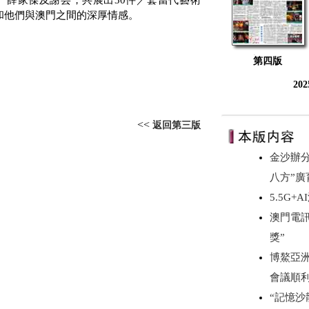
、薛家傑及謝芸，共展出
30
件／套當代藝術
和他們與澳門之間的深厚情感。
第四版
20
<<
返回第三版
金沙辦
八方”廣
5.5G
澳門電訊
獎”
博鰲亞洲
會議順
“記憶