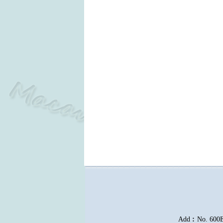
Add︰No. 600E, 