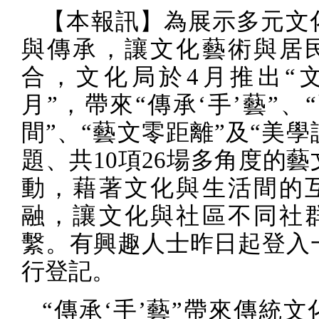
【本報訊】為展示多元文
與傳承，讓文化藝術與居
合，文化局於
4
月推出“
月”，帶來“傳承‘手’藝”、
間”、“藝文零距離”及“美學
題、共
10
項
26
場多角度的藝
動，藉著文化與生活間的
融，讓文化與社區不同社
繫。有興趣人士昨日起登入
行登記。
“傳承‘手’藝”帶來傳統