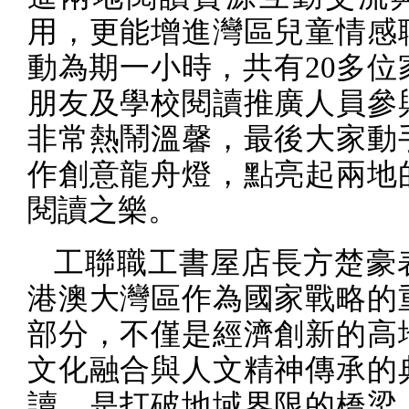
用，更能增進灣區兒童情感
動為期一小時，共有
20
多位
朋友及學校閱讀推廣人員參
非常熱鬧溫馨，最後大家動
作創意龍舟燈，點亮起兩地
閱讀之樂。
工聯職工書屋店長方楚豪
港澳大灣區作為國家戰略的
部分，不僅是經濟創新的高
文化融合與人文精神傳承的
讀，是打破地域界限的橋梁