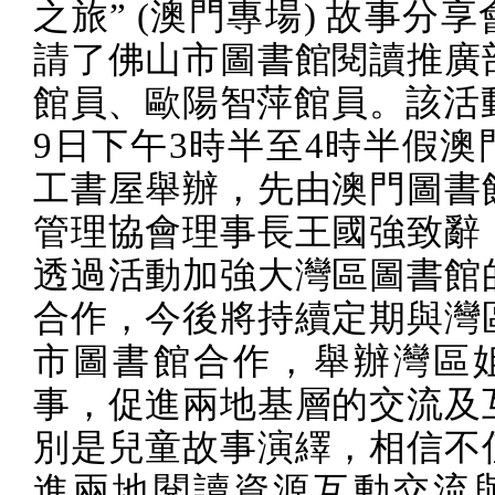
之旅”
(
澳門專場
)
故事分享
請了佛山市圖書館閱讀推廣
館員、歐陽智萍館員。該活
9
日下午
3
時半至
4
時半假澳
工書屋舉辦，先由澳門圖書
管理協會理事長王國強致辭
透過活動加強大灣區圖書館
合作，今後將持續定期與灣
市圖書館合作，舉辦灣區
事，促進兩地基層的交流及
別是兒童故事演繹，相信不
進兩地閱讀資源互動交流