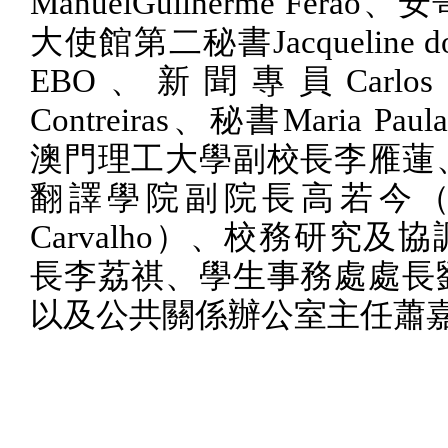
ManuelGuilherme Ferão
、安
大使館第二秘書
Jacqueline d
EBO
、新聞專員
Carlos
Contreiras
、秘書
Maria Paula
澳門理工大學副校長李雁蓮
翻譯學院副院長高若今
Carvalho
）、校務研究及協
長李荔祺、學生事務處處長
以及公共關係辦公室主任蕭