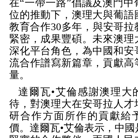
在“一帶一路”倡議及澳門中
位的推動下，澳理大與葡語
教育合作
30
多年，與安哥拉
緊密，成果豐碩。未來澳理
深化平台角色，為中國和安
流合作譜寫新篇章，貢獻高
量。
達爾瓦•艾倫感謝澳理大
待，對澳理大在安哥拉人才
研合作方面所作的貢獻給
價。達爾瓦•艾倫表示，中國