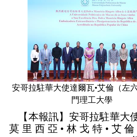
安哥拉駐華大使達爾瓦•艾倫（左
門理工大學
【本報訊】安哥拉駐華大使
莫里西亞•林戈特•艾