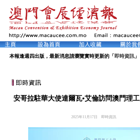
本報逢週四出版，最新消息請瀏覽實時更新的「
即時資訊
」
安哥拉駐華大使達爾瓦•艾倫訪問澳門理
2025年11月17日
即時資訊