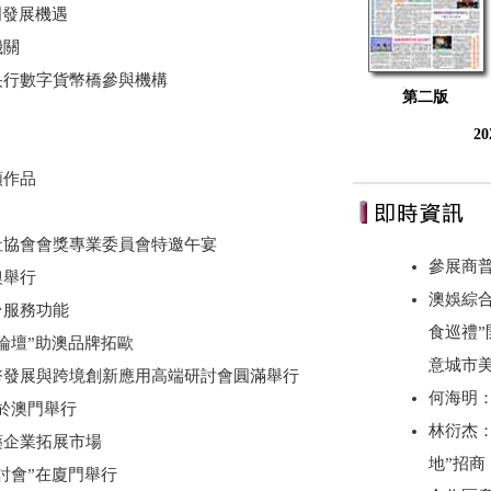
門發展機遇
機關
央行數字貨幣橋參與機構
第二版
2
類作品
社協會會獎專業委員會特邀午宴
參展商
澳舉行
澳娛綜合
台服務功能
食巡禮”
論壇”助澳品牌拓歐
意城市美
幣發展與跨境創新應用高端研討會圓滿舉行
何海明
”於澳門舉行
林衍杰：
藥企業拓展市場
地”招
討會”在廈門舉行