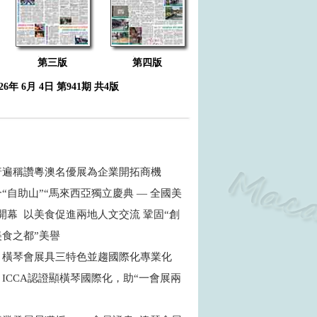
第三版
第四版
026年 6月 4日 第941期 共4版
普遍稱讚粵澳名優展為企業開拓商機
“自助山”“馬來西亞獨立慶典 — 全國美
開幕 以美食促進兩地人文交流 鞏固“創
食之都”美譽
：橫琴會展具三特色並趨國際化專業化
ICCA認證顯橫琴國際化，助“一會展兩
商