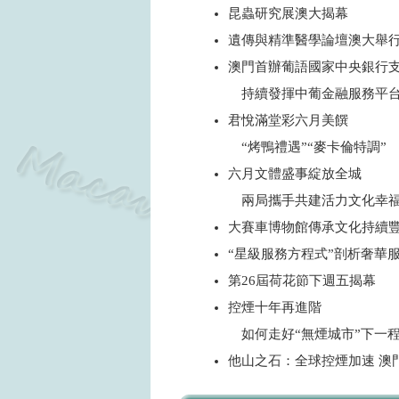
昆蟲研究展澳大揭幕
遺傳與精準醫學論壇澳大舉
澳門首辦葡語國家中央銀行
持續發揮中葡金融服務平
君悅滿堂彩六月美饌
“烤鴨禮遇”“麥卡倫特調”
六月文體盛事綻放全城
兩局攜手共建活力文化幸
大賽車博物館傳承文化持續豐
“星級服務方程式”剖析奢華
第26屆荷花節下週五揭幕
控煙十年再進階
如何走好“無煙城市”下一
他山之石：全球控煙加速 澳