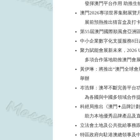
發揮澳門平台作用 助推生
澳門2026專項世界集郵展覽
展前預熱推出猜盲盒及打
第55屆澳門國際順風會亞洲區
中小企業數字化支援服務8日
聚力賦能會展新未來，2026 
多項合作落地助推澳門會展
黃伊琳：將推出“澳門全球會
舉辦
岑浩輝：澳琴不斷完善平台
為各國與中國多領域合作提
科經局推出《澳門✦品牌計
助力本地優秀品牌產品及直
立法會土地及公共批給事務
特區政府向駐港澳總領事及