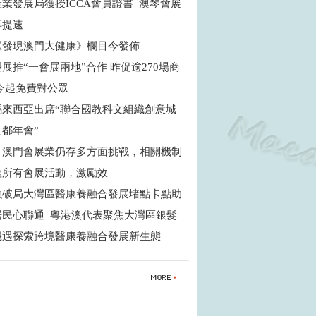
業發展局獲授ICCA會員證書 澳琴會展
再提速
《發現澳門大健康》欄目今發佈
展推“一會展兩地”合作 昨促逾270場商
 今起免費對公眾
馬來西亞出席“聯合國教科文組織創意城
之都年會”
：澳門會展業仍存多方面挑戰，相關機制
蓋所有會展活動，激勵效
融破局大灣區醫康養融合發展堵點卡點助
居民心聯通 粵港澳代表聚焦大灣區銀髮
機遇探索跨境醫康養融合發展新生態