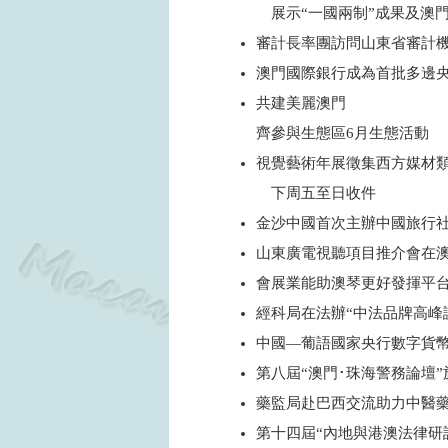
展示“一國兩制”成果及澳
審計長率團訪問山東省審計
澳門國際銀行成為首批多邊
共建美麗澳門
齊參與生態區6月生態活動
視覺藝術年展徵集西方媒材
下周五至日收件
金沙中國首次主辦中國旅行
山東廣電視聽項目推介會在
會展業能助澳琴更好發揮平
經科局在法辦“中法品牌高峰
中國—葡語國家央行數字貨
第八屆“澳門･珠海警務論壇
藥監局赴巴西交流助力中醫
第十四屆“內地與港澳法律研