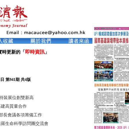
即時資訊
實時更新的「
」

日 第941期 共4版
及特裝展位創雙新高
建高質量合作
遊部長會議各項籌備工作
保羅生命科學訪問團交流會