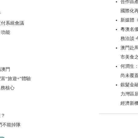
合作區產
國際化
行
新媒體
支付系統會議
粵澳名優
台功能
務洽談
澳門赴
市美食
何潤生
福澳門
尚未覆
富“旅遊+”體驗
銀髮金
服務核心
力灣區
經濟新
程？
門不能掉隊