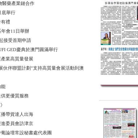
物醫藥產業鏈合作
月底舉行
卡有禮
年會11日舉辦
起接受首期申請
UFI GED慶典於澳門圓滿舉行
產業高質量發展
展伙伴聯盟計劃”支持高質量會展活動到澳
功能
供更優質服務
劃》
播帶貨達人出海
跟進委員會訪津京
中葡論壇常設秘書處代表團