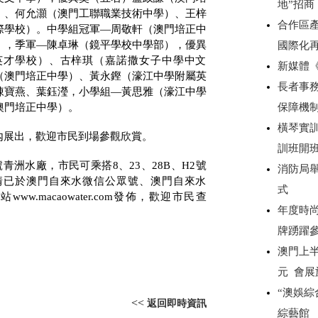
地”招
）、何允灝（澳門工聯職業技術中學）、王梓
合作區產
際學校）。中學組冠軍—周敬軒（澳門培正中
），季軍—陳卓琳（鏡平學校中學部），優異
國際化
英才學校）、古梓琪（嘉諾撒女子中學中文
新媒體
（澳門培正中學）、黃永鏗（濠江中學附屬英
長者事務
陳寶燕、葉鈺瀅，小學組—黃思雅（濠江中學
澳門培正中學）。
保障機
橫琴實
內展出，歡迎市民到場參觀欣賞。
訓班開
號青洲水廠，市民可乘搭
8
、
23
、
28B
、
H2
號
消防局
情已於澳門自來水微信公眾號、澳門自來水
式
網站
www.macaowater.com
發佈，歡迎市民查
年度時尚
牌踴躍
澳門上半
元 會展
“澳娛綜
<<
返回即時資訊
綜藝館