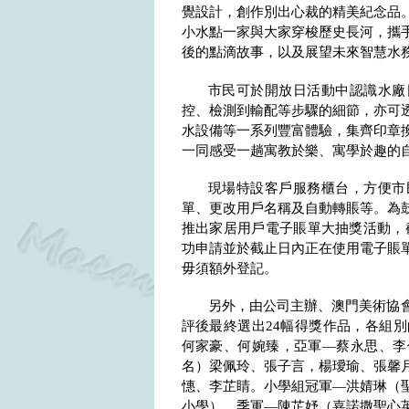
覺設計，創作別出心裁的精美紀念品。
小水點一家與大家穿梭歷史長河，攜手
後的點滴故事，以及展望未來智慧水
市民可於開放日活動中認識水廠
控、檢測到輸配等步驟的細節，亦可
水設備等一系列豐富體驗，集齊印章
一同感受一趟寓教於樂、寓學於趣的
現場特設客戶服務櫃台，方便市
單、更改用戶名稱及自動轉賬等。為
推出家居用戶電子賬單大抽獎活動，
功申請並於截止日內正在使用電子賬
毋須額外登記。
另外，由公司主辦、澳門美術協會
評後最終選出
24
幅得獎作品，各組別
何家豪、何婉臻，亞軍—蔡永思、李
名）梁佩玲、張子言，楊璦瑜、張馨
憓、李芷睛。小學組冠軍—洪婧琳（
小學），季軍—陳芷妤（嘉諾撒聖心