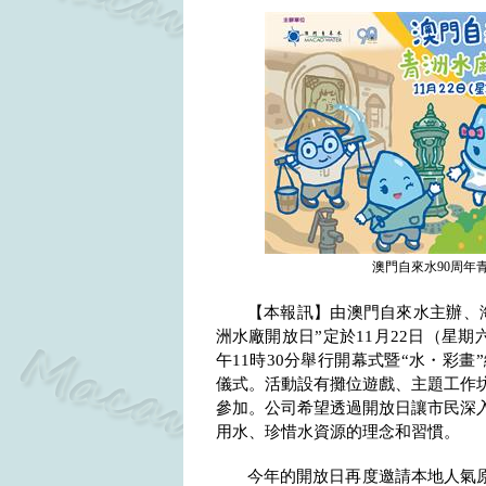
澳門自來水90周年青
【本報訊】由澳門自來水主辦、
洲水廠開放日”定於
11
月
22
日（星期
午
11
時
30
分舉行開幕式暨“水・彩畫”
儀式。活動設有攤位遊戲、主題工作
參加。公司希望透過開放日讓市民深
用水、珍惜水資源的理念和習慣。
今年的開放日再度邀請本地人氣