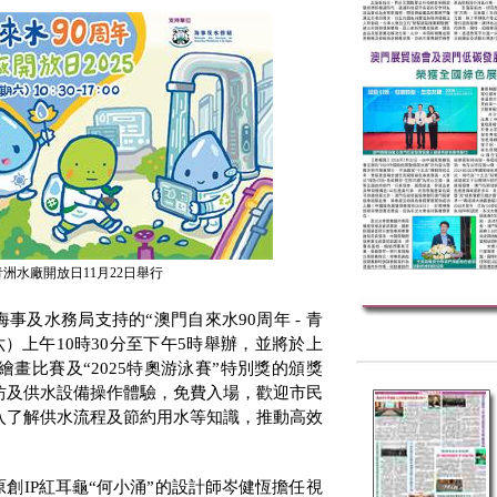
洲水廠開放日11月22日舉行
海事及水務局支持的“澳門自來水
90
周年
-
青
六）上午
10
時
30
分至下午
5
時舉辦，並將於上
繪畫比賽及“
2025
特奧游泳賽”特別獎的頒獎
坊及供水設備操作體驗，免費入場，歡迎市民
入了解供水流程及節約用水等知識，推動高效
原創
IP
紅耳龜“何小涌”的設計師岑健恆擔任視