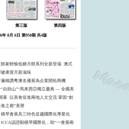
第三版
第四版
26年 8月 6日 第950期 共4版
五餅家輕愉低糖月餅系列全新登場 澳式
繹健康賞月新滋味
普遍稱讚粵澳名優展為企業開拓商機
“自助山”“馬來西亞獨立慶典 — 全國美
開幕 以美食促進兩地人文交流 鞏固“創
食之都”美譽
：橫琴會展具三特色並趨國際化專業化
ICCA認證顯橫琴國際化，助“一會展兩