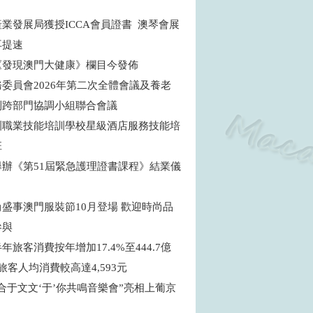
商
業發展局獲授ICCA會員證書 澳琴會展
再提速
《發現澳門大健康》欄目今發佈
委員會2026年第二次全體會議及養老
制跨部門協調小組聯合會議
訓職業技能培訓學校星級酒店服務技能培
班
舉辦《第51屆緊急護理證書課程》結業儀
盛事澳門服裝節10月登場 歡迎時尚品
參與
年旅客消費按年增加17.4%至444.7億
旅客人均消費較高達4,593元
合于文文‘于’你共鳴音樂會”亮相上葡京