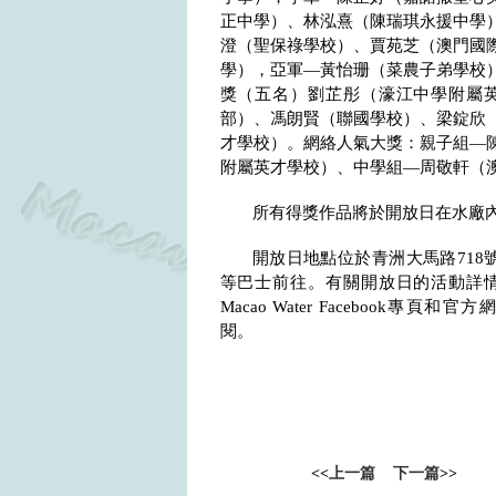
正中學）、林泓熹（陳瑞琪永援中學
澄（聖保祿學校）、賈苑芝（澳門國
學），亞軍—黃怡珊（菜農子弟學校
獎（五名）劉芷彤（濠江中學附屬
部）、馮朗賢（聯國學校）、梁錠欣
才學校）。網絡人氣大獎：親子組—
附屬英才學校）、中學組—周敬軒（
所有得獎作品將於開放日在水廠
開放日地點位於青洲大馬路
718
等巴士前往。有關開放日的活動詳
Macao Water Facebook
專頁和官方
閱。
<<
上一篇
下一篇
>>