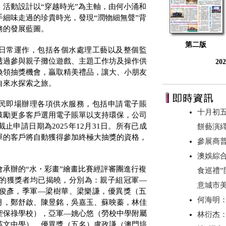
活動設計以“穿越時光”為主軸，由何小涌和
細味走過的珍貴時光，發現“潤物細無聲”背
務的發展藍圖。
第二版
日常運作，包括各個水處理工藝以及整個監
透過參與親子攤位遊戲、主題工作坊及操作供
20
換領抽獎機會，贏取精美禮品，讓大、小朋友
自來水探索之旅。
民即場辦理各項供水服務，包括申請電子賬
十月初
鼓勵更多客戶選用電子賬單以支持環保，公司
截止申請日期為
2025
年
12
月
31
日。所有已成
餅藝演
單的客戶將自動獲得參加終極大抽獎的資格，
參展商
澳娛綜合
承辦的“水・彩畫”繪畫比賽經評審團進行複
食巡禮”
的獲獎者均已揭曉，分別為：親子組冠軍—
意城市美
俊彥，季軍—梁樹華、梁樂謙，優異獎（五
何海明
月，鄭舒啟、陳昱銘，吳嘉玉、蘇映蓁，林佳
聖保祿學校），亞軍—姚心悠（勞校中學附屬
林衍杰：
英文中學），優異獎（五名）盧政謙（澳門培