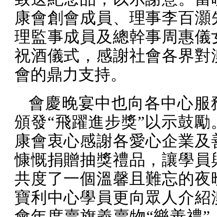
康會創會成員、理事李百灝
理監事成員及總幹事周惠儀
祝酒儀式，感謝社會各界對
會的鼎力支持。
會慶晚宴中也向各中心服
頒發“飛躍進步獎”以示鼓勵
康會衷心感謝各愛心企業及
慷慨捐贈抽獎禮品，讓學員
共度了一個溫馨且難忘的夜
寶利中心學員更向眾人介紹
會年度賣旗義賣物“樂善禮”