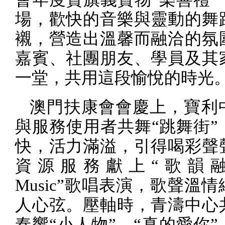
場，歡快的音樂與靈動的舞
襯，營造出溫馨而融洽的氛
嘉賓、社團朋友、學員及其
一堂，共用這段愉悅的時光
澳門扶康會會慶上，寶利
與服務使用者共舞“跳舞街”
快，活力滿溢，引得喝彩聲
資源服務獻上“歌韻
Music
”歌唱表演，歌聲溫情
人心弦。壓軸時，青濤中心
奏響“小人物”、“真的愛你